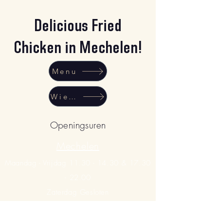
Delicious Fried
Chicken in Mechelen!
Menu
Wie zijn wij
Openingsuren
Mechelen
Maandag - Vrijdag
11.30 - 14.30
&
17.30
- 22.00
Zaterdag Gesloten
Zondag
17.30 - 21.00